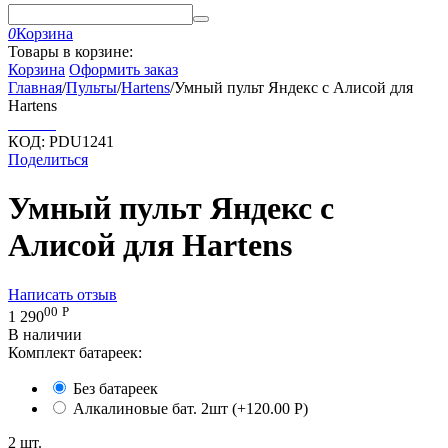
0
Корзина
Товары в корзине:
Корзина
Оформить заказ
Главная
/
Пульты
/
Hartens
/
Умный пульт Яндекс с Алисой для
Hartens
КОД:
PDU1241
Поделиться
Умный пульт Яндекс с
Алисой для Hartens
Написать отзыв
00
Р
1 290
В наличии
Комплект батареек:
Без батареек
Алкалиновые бат. 2шт (+
120.00
Р
)
2 шт.