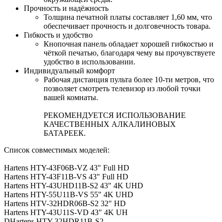
Прочность и надёжность
Толщина печатной платы составляет 1,60 мм, что
обеспечивает прочность и долговечность товара.
Гибкость и удобство
Кнопочная панель обладает хорошей гибкостью и
чёткой печатью, благодаря чему вы прочувствуете
удобство в использовании.
Индивидуальный комфорт
Рабочая дистанция пульта более 10-ти метров, что
позволяет смотреть телевизор из любой точки
вашей комнаты.
РЕКОМЕНДУЕТСЯ ИСПОЛЬЗОВАНИЕ
КАЧЕСТВЕННЫХ АЛКАЛИНОВЫХ
БАТАРЕЕК.
Список совместимых моделей:
Hartens HTY-43F06B-VZ 43" Full HD
Hartens HTY-43F11B-VS 43" Full HD
Hartens HTY-43UHD11B-S2 43" 4K UHD
Hartens HTY-55U11B-VS 55" 4K UHD
Hartens HTV-32HDR06B-S2 32" HD
Hartens HTY-43U11S-VD 43" 4K UH
DHartens HTY-32HDR11B-S2