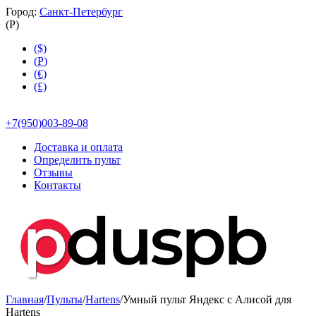
Город:
Санкт-Петербург
(
Р
)
($)
(
Р
)
(€)
(£)
+7(950)003-89-08
Доставка и оплата
Определить пульт
Отзывы
Контакты
Главная
/
Пульты
/
Hartens
/
Умный пульт Яндекс с Алисой для
Hartens