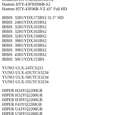
Hartens HTY-43FHD06B-S2
Hartens HTY-43F06B-VZ 43" Full HD
IRBIS 32H1YDX172BS2 31.5" HD
IRBIS 24H1YDX101BS2
IRBIS 32H1YDX101BS2
IRBIS 32H1YDX102BS2
IRBIS 32H1YDX150BS2
IRBIS 39H1YDX101BS2
IRBIS 39H1YDX103BS2
IRBIS 39H1YDX103BS2
IRBIS 43H1YDX101BS2
IRBIS 50U1YDX153BS
YUNO ULX-24TCS221
YUNO ULX-43UTCS3234
YUNO ULX-50UTCS3234
YUNO ULX-55UTCS3234
HIPER H24YQ2200GR
HIPER H32YQ2200GR
HIPER H39YQ2200GR
HIPER F43YQ2200GR
HIPER U43YQ2200GR
HIPER U50YQ2200GR