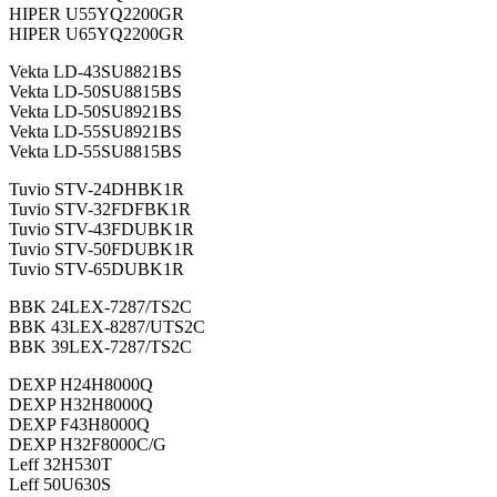
HIPER U55YQ2200GR
HIPER U65YQ2200GR
Vekta LD-43SU8821BS
Vekta LD-50SU8815BS
Vekta LD-50SU8921BS
Vekta LD-55SU8921BS
Vekta LD-55SU8815BS
Tuvio STV-24DHBK1R
Tuvio STV-32FDFBK1R
Tuvio STV-43FDUBK1R
Tuvio STV-50FDUBK1R
Tuvio STV-65DUBK1R
BBK 24LEX-7287/TS2C
BBK 43LEX-8287/UTS2C
BBK 39LEX-7287/TS2C
DEXP H24H8000Q
DEXP H32H8000Q
DEXP F43H8000Q
DEXP H32F8000C/G
Leff 32H530T
Leff 50U630S