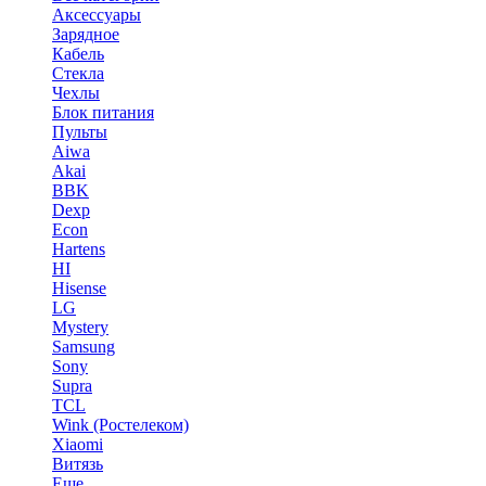
Аксессуары
Зарядное
Кабель
Стекла
Чехлы
Блок питания
Пульты
Aiwa
Akai
BBK
Dexp
Econ
Hartens
HI
Hisense
LG
Mystery
Samsung
Sony
Supra
TCL
Wink (Ростелеком)
Xiaomi
Витязь
Еще