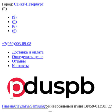
Город:
Санкт-Петербург
(
Р
)
($)
(
Р
)
(€)
(£)
+7(950)003-89-08
Доставка и оплата
Определить пульт
Отзывы
Контакты
Главная
/
Пульты
/
Samsung
/
Универсальный пульт BN59-01358F дл