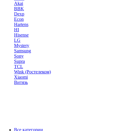
Akai
BBK
Dexp
Econ
Hartens
HI
Hisense
LG
Mystery
Samsung
Sony
Supra
TCL
Wink (Ростелеком)
Xiaomi
Витязь
Все категории