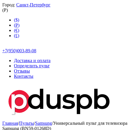
Город:
Санкт-Петербург
(
Р
)
($)
(
Р
)
(€)
(£)
+7(950)003-89-08
Доставка и оплата
Определить пульт
Отзывы
Контакты
Главная
/
Пульты
/
Samsung
/
Универсальный пульт для телевизора
Samsung (BN59-01268D)