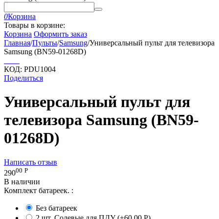
0
Корзина
Товары в корзине:
Корзина
Оформить заказ
Главная
/
Пульты
/
Samsung
/
Универсальный пульт для телевизора
Samsung (BN59-01268D)
КОД:
PDU1004
Поделиться
Универсальный пульт для
телевизора Samsung (BN59-
01268D)
Написать отзыв
00
Р
290
В наличии
Комплект батареек.
:
Без батареек
2 шт. Солевые для ПДУ (+
60.00
Р
)