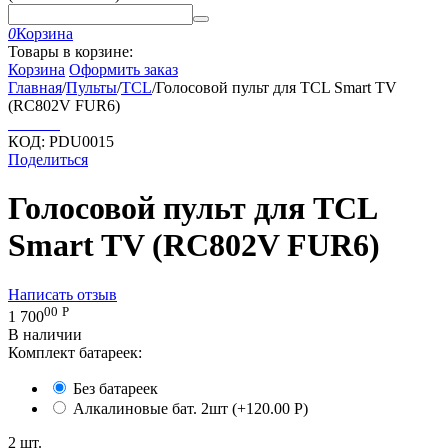
0
Корзина
Товары в корзине:
Корзина
Оформить заказ
Главная
/
Пульты
/
TCL
/
Голосовой пульт для TCL Smart TV
(RC802V FUR6)
КОД:
PDU0015
Поделиться
Голосовой пульт для TCL
Smart TV (RC802V FUR6)
Написать отзыв
00
Р
1 700
В наличии
Комплект батареек:
Без батареек
Алкалиновые бат. 2шт (+
120.00
Р
)
2 шт.