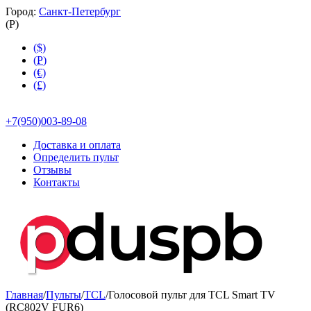
Город:
Санкт-Петербург
(
Р
)
($)
(
Р
)
(€)
(£)
+7(950)003-89-08
Доставка и оплата
Определить пульт
Отзывы
Контакты
Главная
/
Пульты
/
TCL
/
Голосовой пульт для TCL Smart TV
(RC802V FUR6)