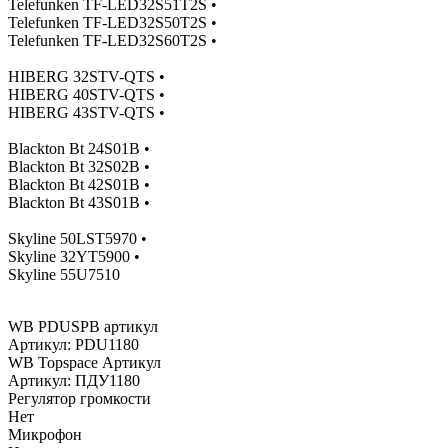
Telefunken TF-LED32S51T2S •
Telefunken TF-LED32S50T2S •
Telefunken TF-LED32S60T2S •
HIBERG 32STV-QTS •
HIBERG 40STV-QTS •
HIBERG 43STV-QTS •
Blackton Bt 24S01B •
Blackton Bt 32S02B •
Blackton Bt 42S01B •
Blackton Bt 43S01B •
Skyline 50LST5970 •
Skyline 32YT5900 •
Skyline 55U7510
WB PDUSPB артикул
Артикул: PDU1180
WB Topspace Артикул
Артикул: ПДУ1180
Регулятор громкости
Нет
Микрофон