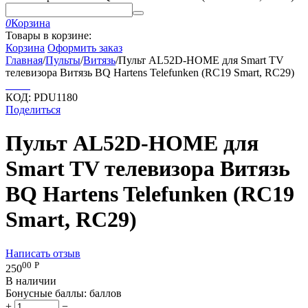
0
Корзина
Товары в корзине:
Корзина
Оформить заказ
Главная
/
Пульты
/
Витязь
/
Пульт AL52D-HOME для Smart TV
телевизора Витязь BQ Hartens Telefunken (RC19 Smart, RC29)
КОД:
PDU1180
Поделиться
Пульт AL52D-HOME для
Smart TV телевизора Витязь
BQ Hartens Telefunken (RC19
Smart, RC29)
Написать отзыв
00
Р
250
В наличии
Бонусные баллы:
баллов
+
−