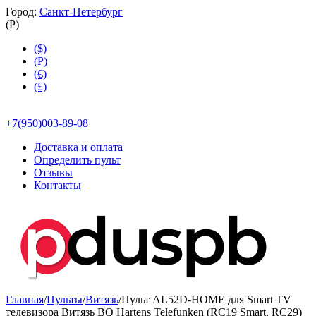
Город:
Санкт-Петербург
(
Р
)
($)
(
Р
)
(€)
(£)
+7(950)003-89-08
Доставка и оплата
Определить пульт
Отзывы
Контакты
Главная
/
Пульты
/
Витязь
/
Пульт AL52D-HOME для Smart TV
телевизора Витязь BQ Hartens Telefunken (RC19 Smart, RC29)