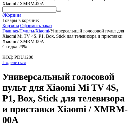
Xiaomi / XMRM-00A
0
Корзина
Товары в корзине:
Корзина
Оформить заказ
Главная
/
Пульты
/
Xiaomi
/
Универсальный голосовой пульт для
Xiaomi Mi TV 4S, P1, Box, Stick для телевизора и приставки
Xiaomi / XMRM-00A
Скидка
29%
КОД:
PDU1200
Поделиться
Универсальный голосовой
пульт для Xiaomi Mi TV 4S,
P1, Box, Stick для телевизора
и приставки Xiaomi / XMRM-
00A