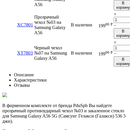
В
A56
корзину
+
Прозрачный
чехол №03 на
00
Р
XC7801
В наличии
−
199
Samsung Galaxy
В
A56
корзину
+
Черный чехол
00
Р
XT7803
№07 на Samsung
В наличии
−
199
Galaxy A56
В
корзину
Описание
Характеристики
Отзывы
В фирменном комплекте от бренда PduSpb Вы найдете
прозрачный противоударный чехол №03 и закаленное стекло
для Samsung Galaxy A56 5G (Самсунг Гелакси (Галакси) 536 5
джи).