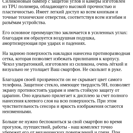
Силиконовый бампер с защитой углов и камеры изготовлен
из TPU полимера, обладающего высокой прочностью и
пластичностью. Имеет легкий доступ ко всем кнопкам и
точные технические отверстия, соответствуя всем изгибам и
разъёмам устройства.
Его основное преимущество заключается в усиленных углах:
благодаря им образуется воздушная подушка,
амортизирующая при ударах и падениях.
На заднюю поверхность накладки нанесена противоразводная
сетка, которая позволяет избежать прилипания к корпусу.
Чехол ультратонкий, изготовлен из силикона, очень лёгкий и
визуально не утолщает Ваш смартфон. Не скользит в руке.
Благодаря своей прозрачности он не скрывает цвет самого
телефона. Защитное стекло, имеющее твердость 9Н, позволяет
экрану противостоять ударам и иметь стойкую защиту от
царапин. Оно идеально прилегает к дисплею за счет полного
нанесения клеевого слоя на всю поверхность. При этом
чувствительность сенсора и яркость изображения остаются
неизменными.
Больше не нужно беспокоиться за свой смартфон во время
прогулок, путешествий, работы - наш комплект точно
убережет его от механических поверждений и грязи. При