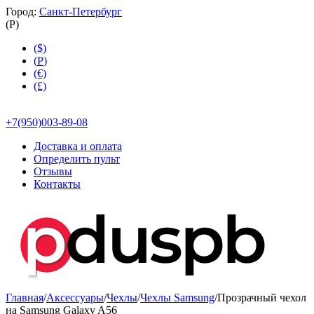
Город:
Санкт-Петербург
(
Р
)
($)
(
Р
)
(€)
(£)
+7(950)003-89-08
Доставка и оплата
Определить пульт
Отзывы
Контакты
Главная
/
Аксессуары
/
Чехлы
/
Чехлы Samsung
/
Прозрачный чехол
на Samsung Galaxy A56