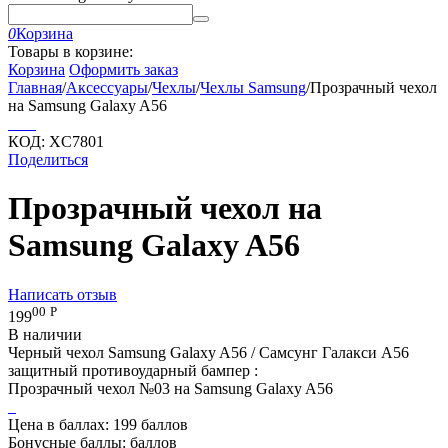
0
Корзина
Товары в корзине:
Корзина
Оформить заказ
Главная
/
Аксессуары
/
Чехлы
/
Чехлы Samsung
/
Прозрачный чехол
на Samsung Galaxy A56
КОД:
XC7801
Поделиться
Прозрачный чехол на
Samsung Galaxy A56
Написать отзыв
00
Р
199
В наличии
Черный чехол Samsung Galaxy A56 / Самсунг Галакси А56
защитный противоударный бампер :
Прозрачный чехол №03 на Samsung Galaxy A56
Цена в баллах:
199 баллов
Бонусные баллы:
баллов