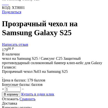
КОД:
XT8001
Поделиться
Прозрачный чехол на
Samsung Galaxy S25
Написать отзыв
00
Р
179
В наличии
чехол на Samsung S25 / Самсунг С25 Защитный
противоударный силиконовый бампер клип-кейс для Galaxy
Галакси:
Прозрачный чехол №03 на Samsung S25
Цена в баллах:
179 баллов
Бонусные баллы:
баллов
+
−
Купить в один клик
В корзину
Отложить
Сравнить
Доставка
Варианты оплаты