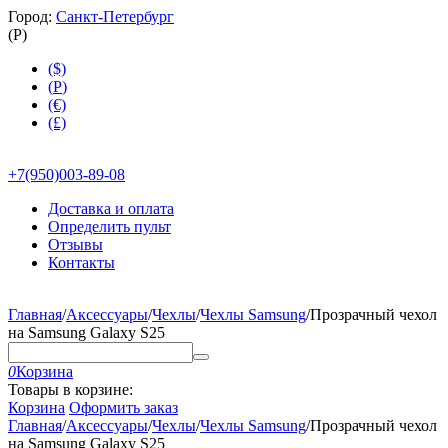
Город:
Санкт-Петербург
(
Р
)
($)
(
Р
)
(€)
(£)
+7(950)003-89-08
Доставка и оплата
Определить пульт
Отзывы
Контакты
Главная
/
Аксессуары
/
Чехлы
/
Чехлы Samsung
/
Прозрачный чехол
на Samsung Galaxy S25
0
Корзина
Товары в корзине:
Корзина
Оформить заказ
Главная
/
Аксессуары
/
Чехлы
/
Чехлы Samsung
/
Прозрачный чехол
на Samsung Galaxy S25