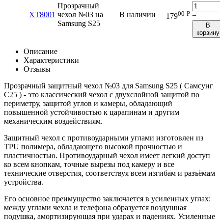
Прозрачный
00
Р
XT8001
чехол №03 на
В наличии
−
179
Samsung S25
В
корзину
Описание
Характеристики
Отзывы
Прозрачный защитный чехол №03 для Samsung S25 ( Самсунг
C25 ) - это классический чехол с двухслойной защитой по
периметру, защитой углов и камеры, обладающий
повышенной устойчивостью к царапинам и другим
механическим воздействиям.
Защитный чехол с противоударными углами изготовлен из
TPU полимера, обладающего высокой прочностью и
пластичностью. Противоударный чехол имеет легкий доступ
ко всем кнопкам, точные вырезы под камеру и все
технические отверстия, соответствуя всем изгибам и разъёмам
устройства.
Его основное преимущество заключается в усиленных углах:
между углами чехла и телефона образуется воздушная
подушка, амортизирующая при ударах и падениях. Усиленные