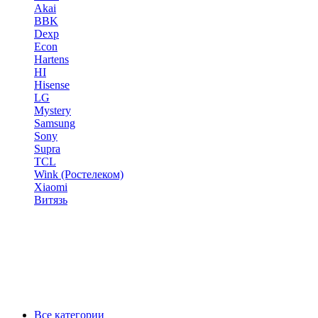
Akai
BBK
Dexp
Econ
Hartens
HI
Hisense
LG
Mystery
Samsung
Sony
Supra
TCL
Wink (Ростелеком)
Xiaomi
Витязь
Все категории