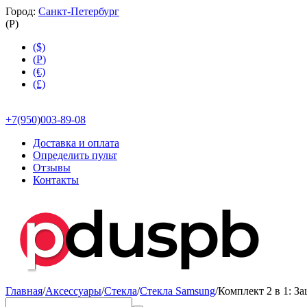
Город:
Санкт-Петербург
(
Р
)
($)
(
Р
)
(€)
(£)
+7(950)003-89-08
Доставка и оплата
Определить пульт
Отзывы
Контакты
Главная
/
Аксессуары
/
Стекла
/
Стекла Samsung
/
Комплект 2 в 1: З