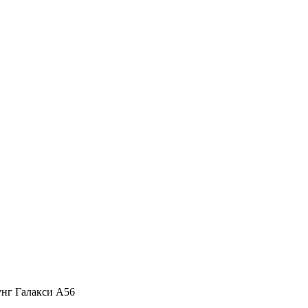
сунг Галакси А56