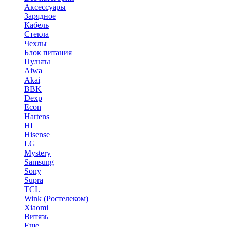
Аксессуары
Зарядное
Кабель
Стекла
Чехлы
Блок питания
Пульты
Aiwa
Akai
BBK
Dexp
Econ
Hartens
HI
Hisense
LG
Mystery
Samsung
Sony
Supra
TCL
Wink (Ростелеком)
Xiaomi
Витязь
Еще