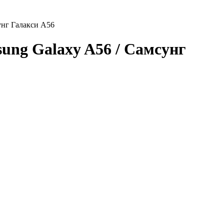
сунг Галакси А56
sung Galaxy A56 / Самсунг