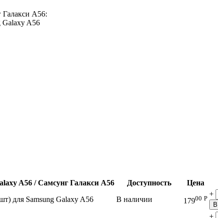
г Галакси А56:
g Galaxy A56
laxy A56 / Самсунг Галакси А56
Доступность
Цена
+
00
Р
 шт) для Samsung Galaxy A56
В наличии
179
В
+